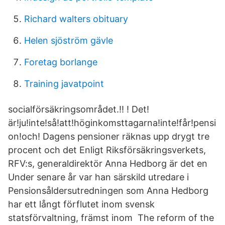
Richard walters obituary
Helen sjöström gävle
Foretag borlange
Training javatpoint
socialförsäkringsområdet.!! ! Det!
är!ju!inte!så!att!höginkomsttagarna!inte!får!pensi
on!och! Dagens pensioner räknas upp drygt tre
procent och det Enligt Riksförsäkringsverkets,
RFV:s, generaldirektör Anna Hedborg är det en
Under senare år var han särskild utredare i
Pensionsåldersutredningen som Anna Hedborg
har ett långt förflutet inom svensk
statsförvaltning, främst inom The reform of the