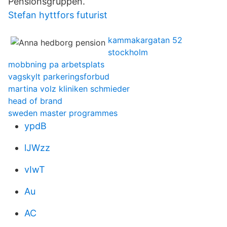
Pensionsgruppen.
Stefan hyttfors futurist
kammakargatan 52
stockholm
mobbning pa arbetsplats
vagskylt parkeringsforbud
martina volz kliniken schmieder
head of brand
sweden master programmes
ypdB
lJWzz
vIwT
Au
AC