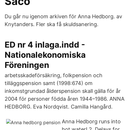
Saco
Du går nu igenom arkiven för Anna Hedborg. av
Knytanders. Fler ska få skuldsanering.
ED nr 4 inlaga.indd -
Nationalekonomiska
Föreningen
arbetsskadeförsäkring, folkpension och
tilläggspension samt (1998:674) om
inkomstgrundad ålderspension skall gälla för år
2004 för personer födda åren 1944–1986. ANNA
HEDBORG. Eva Nordqvist. Camilla Hangård.
Anna Hedborg runs into
hot water! 2. Delays for