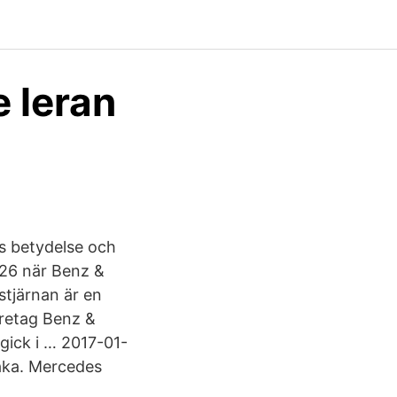
e leran
s betydelse och
926 när Benz &
stjärnan är en
öretag Benz &
gick i … 2017-01-
baka. Mercedes