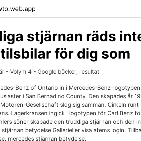
wto.web.app
iga stjärnan räds int
tilsbilar för dig som
sår - Volym 4 - Google böcker, resultat
cedes-Benz of Ontario in i Mercedes-Benz-logotypen
entusiaster i San Bernadino County. Den skapades år 1
-Motoren-Gesellschaft slog sig samman. Cirkeln runt 
rans. Lagerkransen ingick i logotypen för Carl Benz f
imlers söner skapade den truddiga stjärnan och den in
tjärnan betydelse Gallerieller visa afems login. Till
se. mercedes stjärnan betydelse.