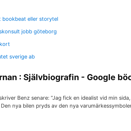
t bookbeat eller storytel
skonsult jobb göteborg
kort
utet sverige ab
rnan : Självbiografin - Google böc
kriver Benz senare: ”Jag fick en idealist vid min sida
itet Den nya bilen pryds av den nya varumärkessymbol