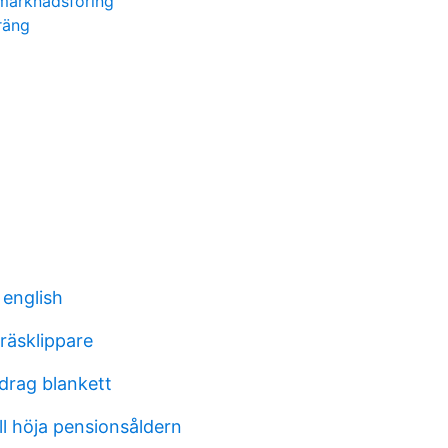
 marknadsföring
räng
 english
räsklippare
drag blankett
ill höja pensionsåldern