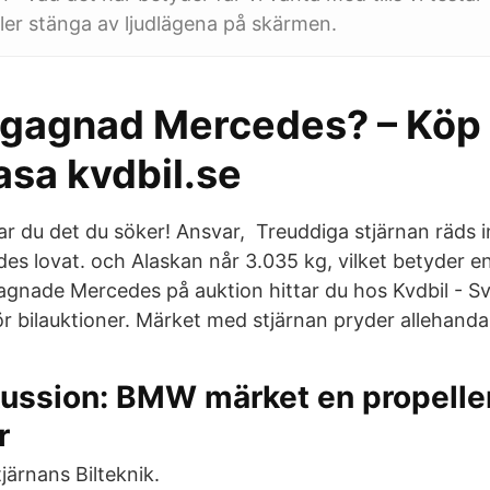
ller stänga av ljudlägena på skärmen.
gagnad Mercedes? – Köp 
asa kvdbil.se
tar du det du söker! Ansvar, Treuddiga stjärnan räds 
es lovat. och Alaskan når 3.035 kg, vilket betyder en
nade Mercedes på auktion hittar du hos Kvdbil - Sv
r bilauktioner. Märket med stjärnan pryder allehanda
ssion: BMW märket en propeller
r
järnans Bilteknik.