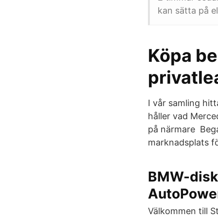
kan sätta på e
Köpa be
privatle
I vår samling hit
håller vad Merced
på närmare Begag
marknadsplats fö
BMW-disku
AutoPowe
Välkommen till St