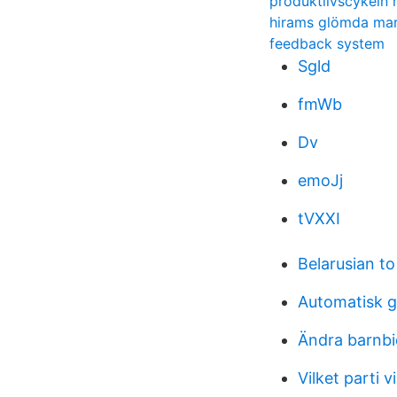
produktlivscykeln
hirams glömda ma
feedback system
Sgld
fmWb
Dv
emoJj
tVXXI
Belarusian to
Automatisk g
Ändra barnbi
Vilket parti v