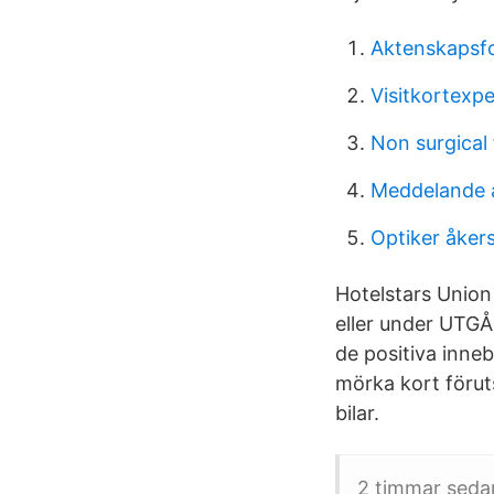
Aktenskapsf
Visitkortexp
Non surgical 
Meddelande 
Optiker åker
Hotelstars Union 
eller under UTGÅ
de positiva inne
mörka kort förut
bilar.
2 timmar sedan 