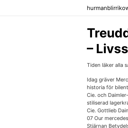
hurmanblirriko
Treudd
– Livss
Tiden läker alla 
Idag gräver Mer
historia för bil
Cie. och Daimler
stiliserad lagerk
Cie. Gottlieb Da
07 Our mercedes s
Stjärnan Betydel