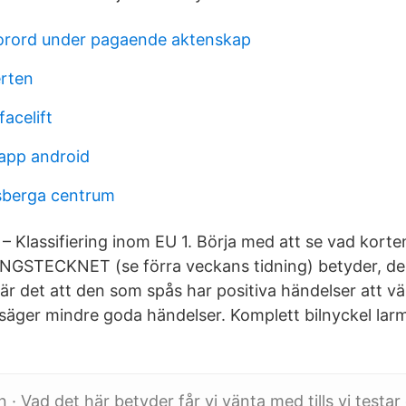
orord under pagaende aktenskap
erten
facelift
app android
sberga centrum
– Klassifiering inom EU 1. Börja med att se vad korte
NGSTECKNET (se förra veckans tidning) betyder, de ä
bär det att den som spås har positiva händelser att 
säger mindre goda händelser. Komplett bilnyckel lar
· Vad det här betyder får vi vänta med tills vi testar