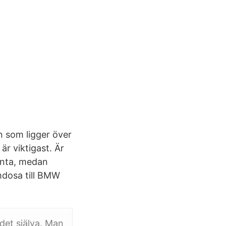
n som ligger över
r viktigast. Är
vänta, medan
mdosa till BMW
 det själva. Man