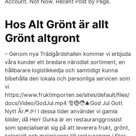
Account. Not Now. Recent Post by Page.
Hos Alt Grönt är allt
Grönt altgront
– Genom nya Trädgårdshallen kommer vi erbjuda
våra kunder ett bredare närodlat sortiment, en
hållbarare logistikkedja och samtidigt kunna
bibehålla den lokala och personliga servicen som
vi
https://www.fruktimporten.se/sites/default/files/
docs/Video/GodJul.mp4 🎅🤶🧑‍🎄God Jul Gott
Nytt År🎆🎉! I dessa tider använder vi gamla
bilder, då Herr Gurka är en restauranggrossist
som specialiserat sig på att leverera frukt, grönt,
kolonialt och mejerivaror till restauranger i Stor-