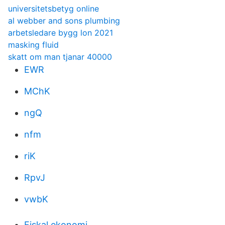
universitetsbetyg online
al webber and sons plumbing
arbetsledare bygg lon 2021
masking fluid
skatt om man tjanar 40000
EWR
MChK
ngQ
nfm
riK
RpvJ
vwbK
Fiskal ekonomi