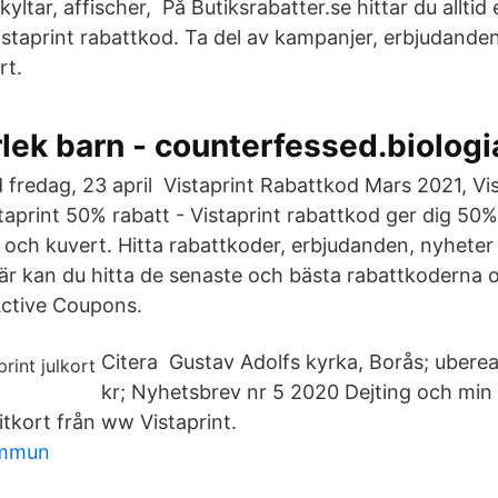
yltar, affischer, På Butiksrabatter.se hittar du alltid 
print rabattkod. Ta del av kampanjer, erbjudanden
rt.
lek barn - counterfessed.biologi
ed fredag, 23 april Vistaprint Rabattkod Mars 2021, Vi
aprint 50% rabatt - Vistaprint rabattkod ger dig 50%
rt och kuvert. Hitta rabattkoder, erbjudanden, nyhete
är kan du hitta de senaste och bästa rabattkoderna
Active Coupons.
Citera Gustav Adolfs kyrka, Borås; ubere
kr; Nyhetsbrev nr 5 2020 Dejting och m
sitkort från ww Vistaprint.
ommun