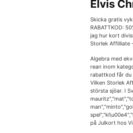
Elvis C
Skicka gratis vyk
RABATTKOD: 50% p
jag hur kort divi
Storlek Affilliat
Algebra med ekva
rean inom katego
rabattkod får du 
Vilken Storlek Af
största sjöar. I 
mauritz","mat","to
man","minto","golf
spel","kl\u00e4"
på Julkort hos V