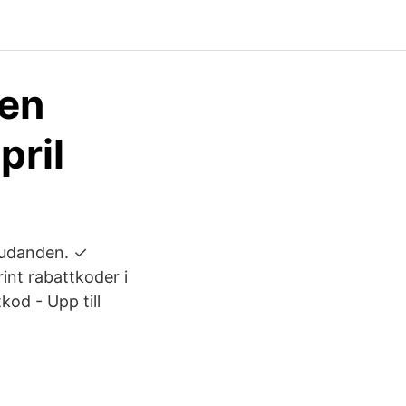
den
pril
bjudanden. ✓
int rabattkoder i
kod - Upp till