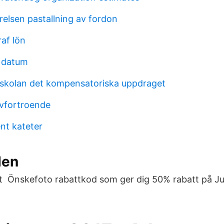
relsen pastallning av fordon
raf lön
 datum
 i skolan det kompensatoriska uppdraget
lvfortroende
nt kateter
den
 Önskefoto rabattkod som ger dig 50% rabatt på Jul