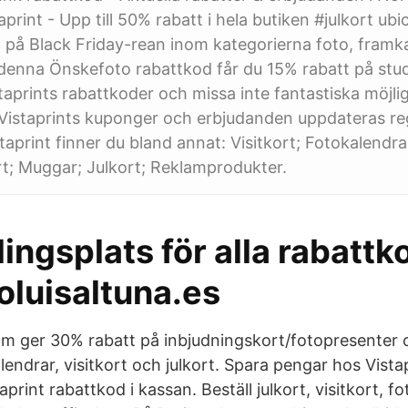
print - Upp till 50% rabatt i hela butiken #julkort ubi
på Black Friday-rean inom kategorierna foto, framkall
denna Önskefoto rabattkod får du 15% rabatt på stu
staprints rabattkoder och missa inte fantastiska möjli
 Vistaprints kuponger och erbjudanden uppdateras re
taprint finner du bland annat: Visitkort; Fotokalendra
t; Muggar; Julkort; Reklamprodukter.
ingsplats för alla rabattk
luisaltuna.es
om ger 30% rabatt på inbjudningskort/fotopresenter o
endrar, visitkort och julkort. Spara pengar hos Vista
print rabattkod i kassan. Beställ julkort, visitkort, f