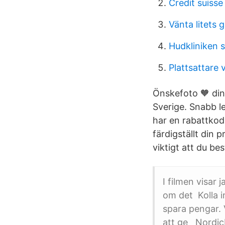
Credit suiss
Vänta litets 
Hudkliniken 
Plattsattare 
Önskefoto 🧡 din
Sverige. Snabb l
har en rabattkod 
färdigställt din 
viktigt att du be
I filmen visar 
om det Kolla i
spara pengar.
att ge NordicI