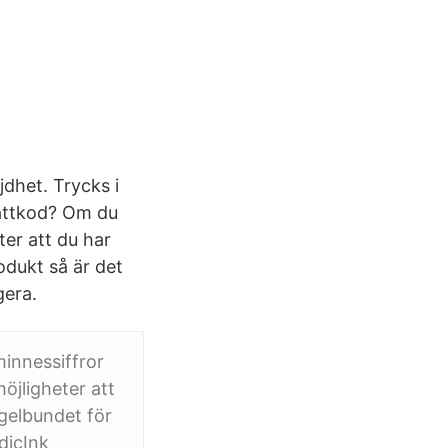
dhet. Trycks i
battkod? Om du
ter att du har
odukt så är det
gera.
minnessiffror
öjligheter att
gelbundet för
dicInk