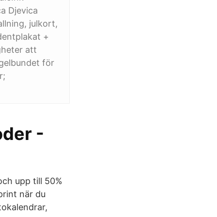
ca Djevica
ning, julkort,
dentplakat +
gheter att
gelbundet för
r;
oder -
ch upp till 50%
print när du
otokalendrar,