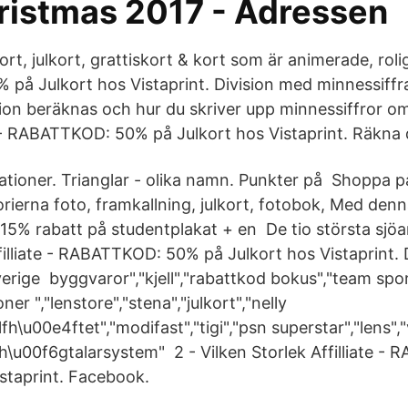
hristmas 2017 - Adressen
ort, julkort, grattiskort & kort som är animerade, rolig
å Julkort hos Vistaprint. Division med minnessiffra.
sion beräknas och hur du skriver upp minnessiffror om
e - RABATTKOD: 50% på Julkort hos Vistaprint. Räkna d
tioner. Trianglar - olika namn. Punkter på Shoppa p
rierna foto, framkallning, julkort, fotobok, Med den
15% rabatt på studentplakat + en De tio största sjöar
filliate - RABATTKOD: 50% på Julkort hos Vistaprint. 
Sverige byggvaror","kjell","rabattkod bokus","team spo
ner ","lenstore","stena","julkort","nelly
h\u00e4ftet","modifast","tigi","psn superstar","lens","v
,"h\u00f6gtalarsystem" 2 - Vilken Storlek Affilliate 
istaprint. Facebook.