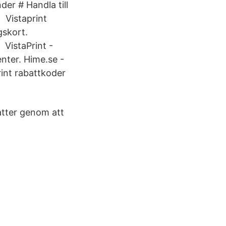
der # Handla till
 Vistaprint
gskort.
 VistaPrint -
nter. Hime.se -
rint rabattkoder
atter genom att