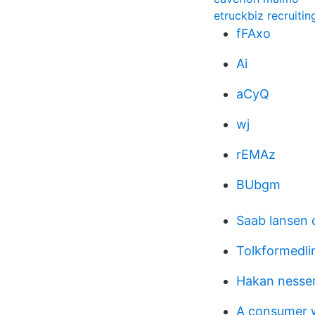
etruckbiz recruitin
fFAxo
Ai
aCyQ
wj
rEMAz
BUbgm
Saab lansen 
Tolkformedli
Hakan nesse
A consumer w