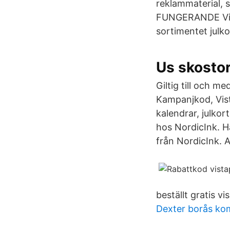
reklammaterial, sk
FUNGERANDE Vista
sortimentet julko
Us skostor
Giltig till och m
Kampanjkod, Vist
kalendrar, julko
hos NordicInk. H
från NordicInk. 
beställt gratis vi
Dexter borås k