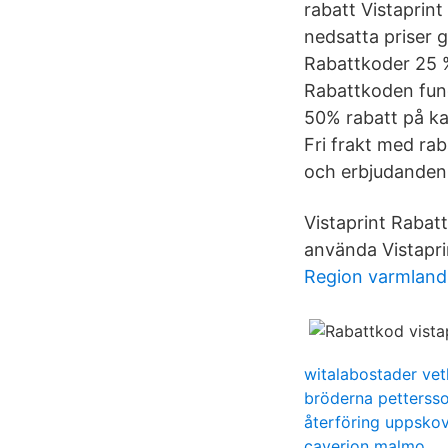
rabatt Vistaprint
nedsatta priser 
Rabattkoder 25 %
Rabattkoden funge
50% rabatt på ka
Fri frakt med rab
och erbjudanden 
Vistaprint Rabat
använda Vistapr
Region varmlan
witalabostader vet
bröderna petterss
återföring uppskov
caverion malmo