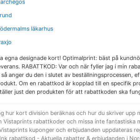
e archegos
grund
södermalms läkarhus
vaxjo
a egna designade kort! Optimalprint: bäst på kundnöj
everans. RABATTKOD: Var och när fyller jag i min ra
så anger du den i slutet av beställningsprocessen, ef
produkt. Om en rabattkod är kopplad till en specifik pr
ställer just den produkten för att rabattkoden ska fun
jag hur kort division beräknas och hur du skriver upp 
n Vistaprints rabattkoder och missa inte fantastiska m
 Vistaprints kuponger och erbjudanden uppdateras re
nk rabattkod - Aktuella rabatter & erbjudanden i Nor