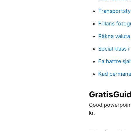
Transportsty
Frilans fotog
Räkna valuta
Social klass
Fa battre sja
Kad permane
GratisGui
Good powerpoint
kr.