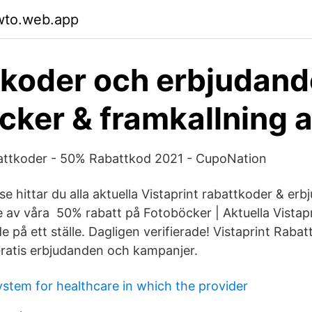
wto.web.app
koder och erbjudan
cker & framkallning a
battkoder - 50% Rabattkod 2021 - CupoNation
e hittar du alla aktuella Vistaprint rabattkoder & er
e av våra 50% rabatt på Fotoböcker | Aktuella Vistapr
e på ett ställe. Dagligen verifierade! Vistaprint Rabatt
ratis erbjudanden och kampanjer.
stem for healthcare in which the provider