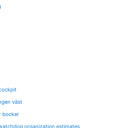
g
cockpit
ngen väst
r bocker
atchdog organization estimates