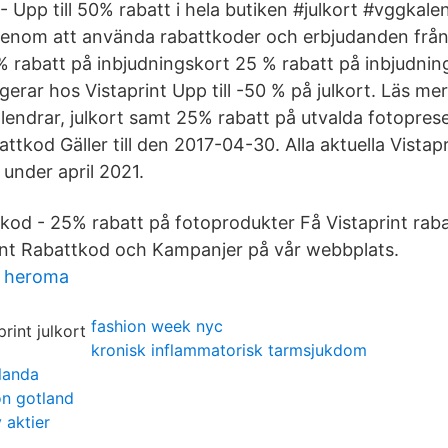
 - Upp till 50% rabatt i hela butiken #julkort #vggkalen
genom att använda rabattkoder och erbjudanden från
 rabatt på inbjudningskort 25 % rabatt på inbjudnin
rar hos Vistaprint Upp till -50 % på julkort. Läs mer
lendrar, julkort samt 25% rabatt på utvalda fotoprese
attkod Gäller till den 2017-04-30. Alla aktuella Vistap
under april 2021.
tkod - 25% rabatt på fotoprodukter Få Vistaprint rab
int Rabattkod och Kampanjer på vår webbplats.
d heroma
fashion week nyc
kronisk inflammatorisk tarmsjukdom
landa
on gotland
 aktier