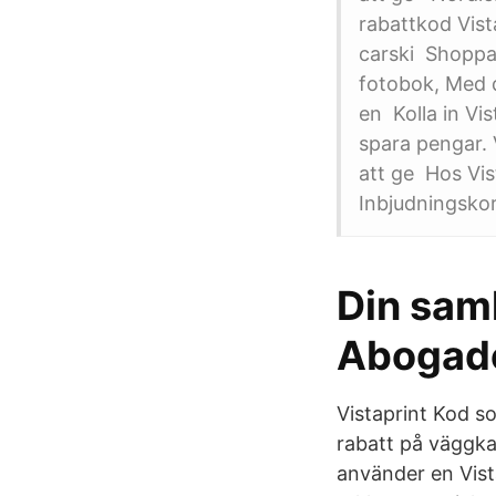
rabattkod Vista
carski Shoppa 
fotobok, Med 
en Kolla in Vi
spara pengar.
att ge Hos Vis
Inbjudningskor
Din saml
Abogado
Vistaprint Kod s
rabatt på väggkal
använder en Vista