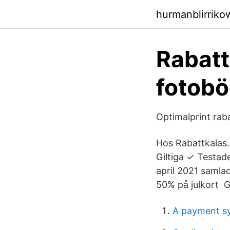
hurmanblirriko
Rabatt
fotobö
Optimalprint ra
Hos Rabattkalas.s
Giltiga ✓ Testad
april 2021 samlad
50% på julkort G
A payment sy