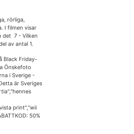
a, rörliga,
 I filmen visar
 det 7 - Vilken
el av antal 1.
å Black Friday-
na Önskefoto
na i Sverige -
Detta är Sveriges
rtia","hennes
ista print","wii
- RABATTKOD: 50%