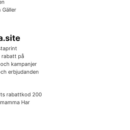
en
 Gäller
a.site
staprint
 rabatt på
r och kampanjer
 och erbjudanden
ats rabattkod 200
in mamma Har